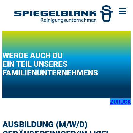
Zum
Inhalt
springen
WERDE AUCH DU
EIN TEIL UNSERES
FAMILIENUNTERNEHMENS
ZURÜCK
AUSBILDUNG (M/W/D)