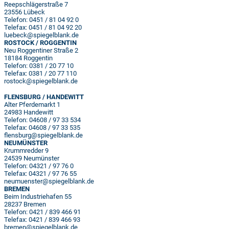
Reepschlägerstraße 7
23556 Lübeck
Telefon: 0451 / 81 04 92 0
Telefax: 0451 / 81 04 92 20
luebeck@spiegelblank.de
ROSTOCK
/ ROGGENTIN
Neu Roggentiner Straße 2
18184 Roggentin
Telefon: 0381 / 20 77 10
Telefax: 0381 / 20 77 110
rostock@spiegelblank.de
FLENSBURG / HANDEWITT
Alter Pferdemarkt 1
24983 Handewitt
Telefon: 04608 / 97 33 534
Telefax: 04608 / 97 33 535
flensburg@spiegelblank.de
NEUMÜNSTER
Krummredder 9
24539 Neumünster
Telefon: 04321 / 97 76 0
Telefax: 04321 / 97 76 55
neumuenster@spiegelblank.de
BREMEN
Beim Industriehafen 55
28237 Bremen
Telefon: 0421 / 839 466 91
Telefax: 0421 / 839 466 93
bremen@spiegelblank.de